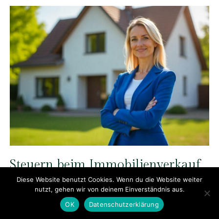
Steuern beim Immobilienverkauf
in Potsdam – Was Sie wissen
Diese Website benutzt Cookies. Wenn du die Website weiter
sollten
nutzt, gehen wir von deinem Einverständnis aus.
OK
Datenschutzerklärung
14. Juli 2025