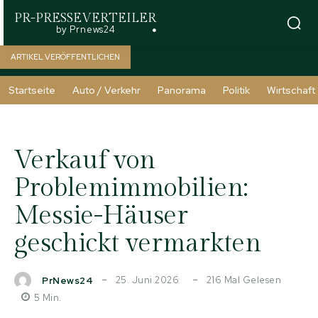
PR-PRESSEVERTEILER
by Prnews24
ARTIKEL VERÖFFENTLICHEN
Startseite
Auto / Verkehr
Panorama
Politik
Wirtschaft
Verkauf von
Problemimmobilien:
Messie-Häuser
geschickt vermarkten
25. Juni 2026
216
Mal Gelesen
PrNews24
5
Min.