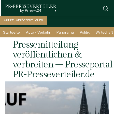
PR-PRESSEVERTEILER
by Prnews24
ARTIKEL VERÖFFENTLICHEN
Startseite
Auto / Verkehr
Panorama
Politik
Wirtschaft
Pressemitteilung
veröffentlichen &
verbreiten – Presseportal 
PR-Presseverteiler.de