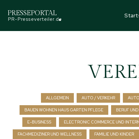
PRESSEPORTAL
Start
PR-Presseverteiler.de
VERE
ALLGEMEIN
AUTO / VERKEHR
AUTO
BAUEN WOHNEN HAUS GARTEN PFLEGE
BERUF UND
E-BUSINESS
ELECTRONIC COMMERCE UND INTER
FACHMEDIZINER UND WELLNESS
FAMILIE UND KINDER