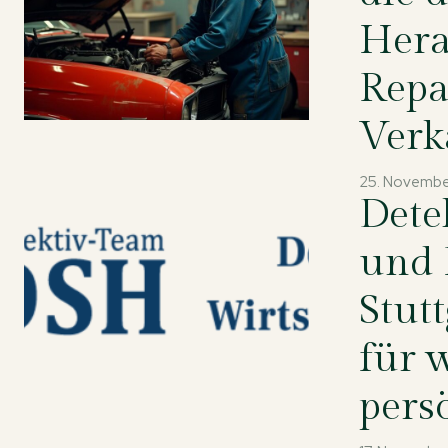
Hera
Repa
Verk
25. Novembe
Dete
und 
Stut
für 
pers