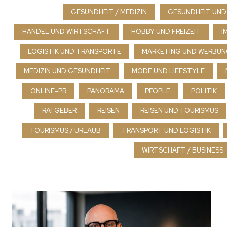
GESUNDHEIT / MEDIZIN
GESUNDHEIT UND
HANDEL UND WIRTSCHAFT
HOBBY UND FREIZEIT
I
LOGISTIK UND TRANSPORTE
MARKETING UND WERBU
MEDIZIN UND GESUNDHEIT
MODE UND LIFESTYLE
ONLINE-PR
PANORAMA
PEOPLE
POLITIK
RATGEBER
REISEN
REISEN UND TOURISMUS
TOURISMUS / URLAUB
TRANSPORT UND LOGISTIK
WIRTSCHAFT / BUSINESS