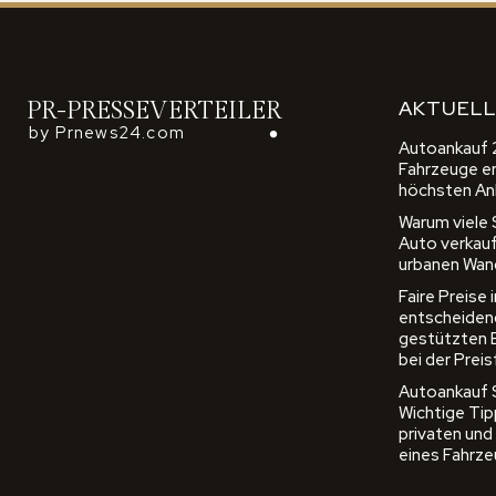
AKTUELL
PR-PRESSEVERTEILER
by Prnews24.com
Autoankauf 
Fahrzeuge erz
höchsten An
Warum viele
Auto verkauf
urbanen Wan
Faire Preise
entscheidend
gestützten
bei der Prei
Autoankauf Sc
Wichtige Tip
privaten und
eines Fahrz