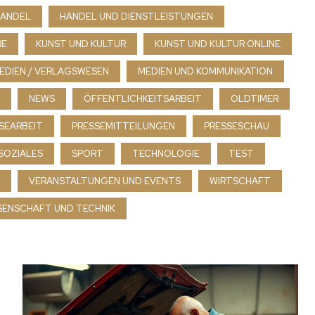
ANDEL
HANDEL UND DIENSTLEISTUNGEN
RE
KUNST UND KULTUR
KUNST UND KULTUR ONLINE
EDIEN / VERLAGSWESEN
MEDIEN UND KOMMUNIKATION
NEWS
ÖFFENTLICHKEITSARBEIT
OLDTIMER
SEARBEIT
PRESSEMITTEILUNGEN
PRESSESCHAU
SOZIALES
SPORT
TECHNOLOGIE
TEST
VERANSTALTUNGEN UND EVENTS
WIRTSCHAFT
SENSCHAFT UND TECHNIK