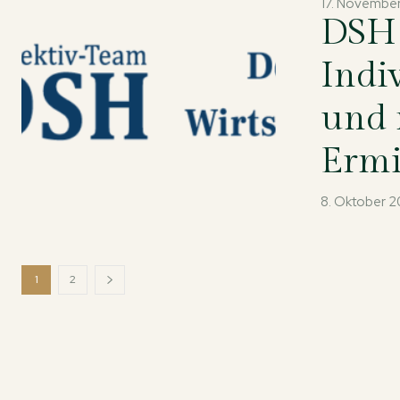
17. Novembe
DSH 
Indi
und 
Ermi
8. Oktober 
1
2