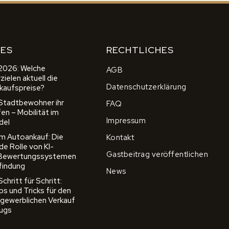
ES
RECHTLICHES
2026: Welche
AGB
ielen aktuell die
Datenschutzerklärung
kaufspreise?
 Stadtbewohner ihr
FAQ
en – Mobilität im
Impressum
del
 im Autoankauf: Die
Kontakt
e Rolle von KI-
Gastbeitrag veröffentlichen
 Bewertungssystemen
sfindung
News
hritt für Schritt:
ps und Tricks für den
 gewerblichen Verkauf
eugs