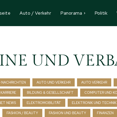
seite
Auto / Verkehr
Panorama
Politik
INE UND VER
 NACHRICHTEN
AUTO UND VERKEHR
AUTO VERKEHR
 KARRIERE
BILDUNG & GESELLSCHAFT
COMPUTER UND K
NET NEWS
ELEKTROMOBILITÄT
ELEKTRONIK UND TECHNIK
FASHION / BEAUTY
FASHION UND BEAUTY
FINANZEN