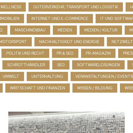
 WELLNESS
GÜTERVERKEHR, TRANSPORT UND LOGISTIK
H
MMOBILIEN
INTERNET UND E-COMMERCE
IT UND SOFTWA
NG
MASCHINENBAU
MEDIEN
MEDIEN / KULTUR
M
MOTORSPORT
NACHHALTIGKEIT UND ENERGIE
NETZWELT
POLITIK UND RECHT
PR & SEO
PR-MAGAZIN
PRES
SCHROTTHÄNDLER
SEO
SOFTWARELÖSUNGEN
UMWELT
UNTERHALTUNG
VERANSTALTUNGEN / EVENTS
WIRTSCHAFT UND FINANZEN
WISSEN / BILDUNG
WIS