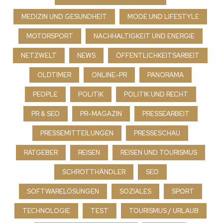
MEDIZIN UND GESUNDHEIT
MODE UND LIFESTYLE
MOTORSPORT
NACHHALTIGKEIT UND ENERGIE
NETZWELT
NEWS
ÖFFENTLICHKEITSARBEIT
OLDTIMER
ONLINE-PR
PANORAMA
PEOPLE
POLITIK
POLITIK UND RECHT
PR & SEO
PR-MAGAZIN
PRESSEARBEIT
PRESSEMITTEILUNGEN
PRESSESCHAU
RATGEBER
REISEN
REISEN UND TOURISMUS
SCHROTTHÄNDLER
SEO
SOFTWARELÖSUNGEN
SOZIALES
SPORT
TECHNOLOGIE
TEST
TOURISMUS / URLAUB