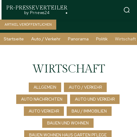
PR-PRESSEVERTEILER
by Prnews24
ARTIKEL VERÖFFENTLICHEN
Startseite
Auto / Verkehr
Panorama
Politik
Wirtschaft
WIRTSCHAFT
ALLGEMEIN
AUTO / VERKEHR
AUTO NACHRICHTEN
AUTO UND VERKEHR
AUTO VERKEHR
BAU / IMMOBILIEN
BAUEN UND WOHNEN
BAUEN WOHNEN HAUS GARTEN PFLEGE