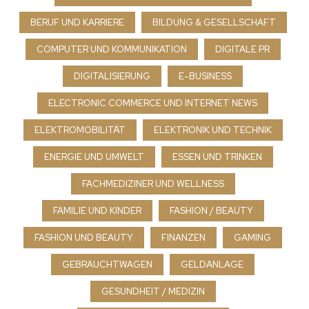
BERUF UND KARRIERE
BILDUNG & GESELLSCHAFT
COMPUTER UND KOMMUNIKATION
DIGITALE PR
DIGITALISIERUNG
E-BUSINESS
ELECTRONIC COMMERCE UND INTERNET NEWS
ELEKTROMOBILITÄT
ELEKTRONIK UND TECHNIK
ENERGIE UND UMWELT
ESSEN UND TRINKEN
FACHMEDIZINER UND WELLNESS
FAMILIE UND KINDER
FASHION / BEAUTY
FASHION UND BEAUTY
FINANZEN
GAMING
GEBRAUCHTWAGEN
GELDANLAGE
GESUNDHEIT / MEDIZIN