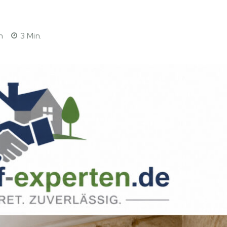
n
3
Min.