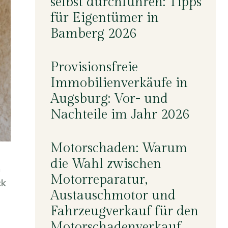
selbst durchführen: Tipps
für Eigentümer in
Bamberg 2026
Provisionsfreie
Immobilienverkäufe in
Augsburg: Vor- und
Nachteile im Jahr 2026
Motorschaden: Warum
die Wahl zwischen
n
Motorreparatur,
ck
Austauschmotor und
Fahrzeugverkauf für den
Motorschadenverkauf