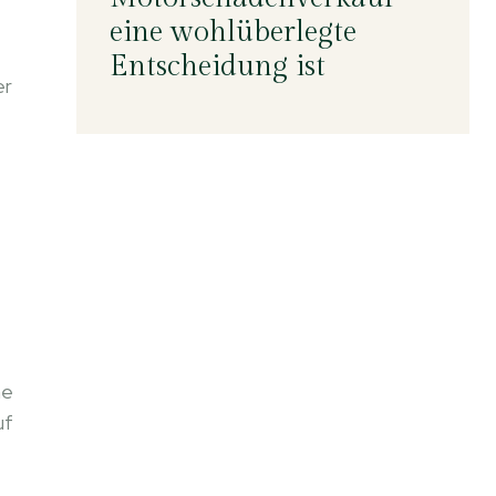
eine wohlüberlegte
Entscheidung ist
er
ne
uf