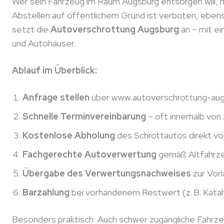
Wer sein Fahrzeug im Raum Augsburg entsorgen will, m
Abstellen auf öffentlichem Grund ist verboten, ebenso
setzt die
Autoverschrottung Augsburg
an – mit e
und Autohäuser.
Ablauf im Überblick:
Anfrage stellen
über www.autoverschrottung-aug
Schnelle Terminvereinbarung
– oft innerhalb vo
Kostenlose Abholung
des Schrottautos direkt vo
Fachgerechte Autoverwertung
gemäß Altfahrz
Übergabe des Verwertungsnachweises
zur Vorl
Barzahlung
bei vorhandenem Restwert (z. B. Kataly
Besonders praktisch: Auch schwer zugängliche Fahrzeu