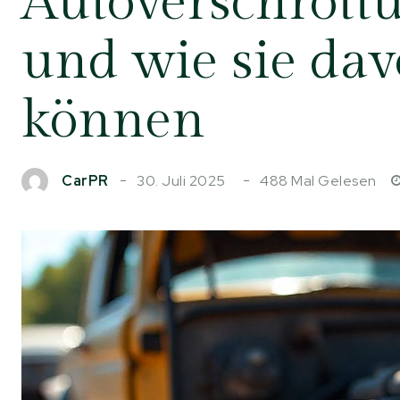
Autoverschrottu
und wie sie dav
können
30. Juli 2025
488
Mal Gelesen
CarPR