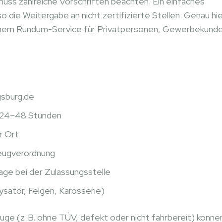
uss zahlreiche Vorschriften beachten. Ein einfaches
 die Weitergabe an nicht zertifizierte Stellen. Genau hi
inem Rundum-Service für Privatpersonen, Gewerbekund
sburg.de
n 24–48 Stunden
r Ort
eugverordnung
age bei der Zulassungsstelle
sator, Felgen, Karosserie)
ge (z. B. ohne TÜV, defekt oder nicht fahrbereit) könne