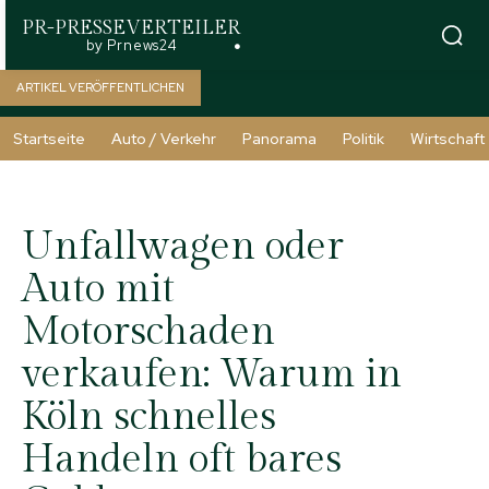
PR-PRESSEVERTEILER
by Prnews24
ARTIKEL VERÖFFENTLICHEN
Startseite
Auto / Verkehr
Panorama
Politik
Wirtschaft
Unfallwagen oder
Auto mit
Motorschaden
verkaufen: Warum in
Köln schnelles
Handeln oft bares