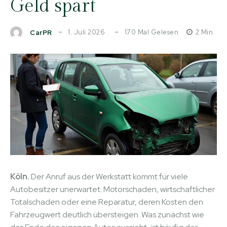
Geld spart
1. Juli 2026
170
Mal Gelesen
2
Min.
CarPR
Köln.
Der Anruf aus der Werkstatt kommt für viele
Autobesitzer unerwartet: Motorschaden, wirtschaftlicher
Totalschaden oder eine Reparatur, deren Kosten den
Fahrzeugwert deutlich übersteigen. Was zunächst wie