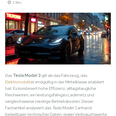
3
Min.
Das
Tesla Model 3
gilt als das Fahrzeug, das
Elektromobilitä
t endgültig in der Mittelklasse etabliert
hat. Es kombiniert hohe Effizienz, alltagstaugliche
Reichweiten, ein leistungsfähiges Ladenetz und
vergleichsweise niedrige Betriebskosten. Dieser
Fachartikel analysiert das
Tesla Model 3
anhand
belastbarer technischer Daten, realer Verbrauchswerte,