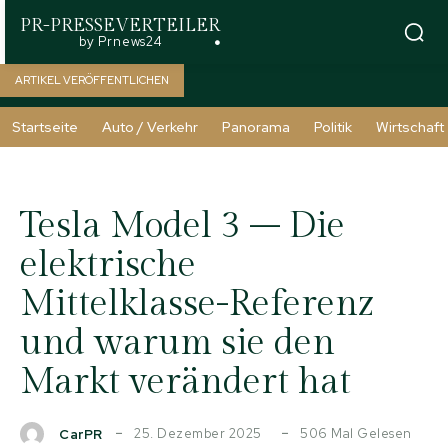
PR-PRESSEVERTEILER
by Prnews24
ARTIKEL VERÖFFENTLICHEN
Startseite
Auto / Verkehr
Panorama
Politik
Wirtschaft
Tesla Model 3 – Die
elektrische
Mittelklasse-Referenz
und warum sie den
Markt verändert hat
25. Dezember 2025
506
Mal Gelesen
CarPR