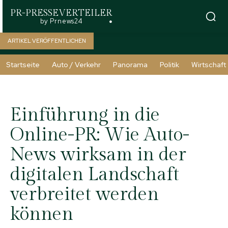
PR-PRESSEVERTEILER
by Prnews24
ARTIKEL VERÖFFENTLICHEN
Startseite
Auto / Verkehr
Panorama
Politik
Wirtschaft
Einführung in die
Online-PR: Wie Auto-
News wirksam in der
digitalen Landschaft
verbreitet werden
können