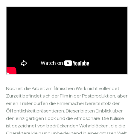
Noch ist die Arbeit am filmischen Werk nicht vollendet.
Zurzeit befindet sich der Film in der Postproduktion, aber
einen Trailer dürfen die Filmemacher bereits stolz der
Öffentlichkeit präsentieren. Dieser bieten Einblick über
den einzigartigen Look und die Atmosphäre. Die Kulisse
ist gezeichnet von bedrückenden Wohnblöcken, die die
Charaktere klein und unbedeutend in einer grossen Welt