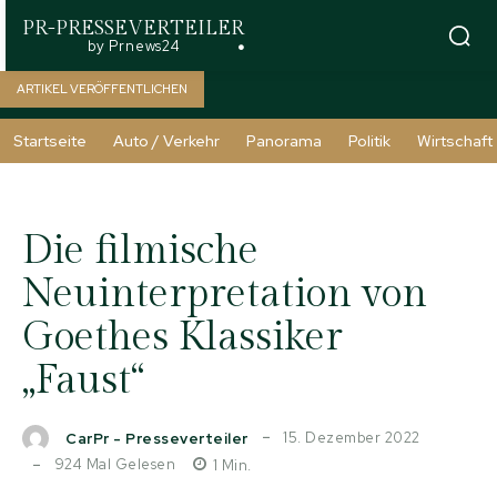
PR-PRESSEVERTEILER
by Prnews24
ARTIKEL VERÖFFENTLICHEN
Startseite
Auto / Verkehr
Panorama
Politik
Wirtschaft
Die filmische
Neuinterpretation von
Goethes Klassiker
„Faust“
15. Dezember 2022
CarPr - Presseverteiler
924
Mal Gelesen
1
Min.