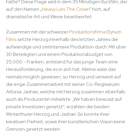
hätte? Diese Frage wird in dem 35 Minütigen Kurzfilm, der
auf den Namen „
Heavy Lies The Crown
“ hört, auf
dramatische Art und Weise beantwortet.
Zusammen mit der schweizer
Produktionsfirma Elyrium
Films
setzte Herzog innerhalb des letzten Jahres die
aufwändige und zeitintensive Produktion durch. Mit über
30 Beteiligten und einem Produktionsbudget von
25.000.- Franken, entstand für das junge Team eine
Herausforderung, die es in sich hat. Alleine wäre das
niemals möglich gewesen, so Herzog und verweist auf
die enge Zusammenarbeit mit seiner Co-Regisseurin
Arbesa Jashari, welche mit Herzog zusammen ebenfalls
auch als Produzentin mitwirkte. „Wir haben bewusst auf
private Investoren gesetzt“, erzählen die beiden
Winterthurer Herzog und Jashari. So konnte ihrer
kreativen Freiheit, sowie ihrer künstlerischen Vision keine
Grenzen gesetzt werden.