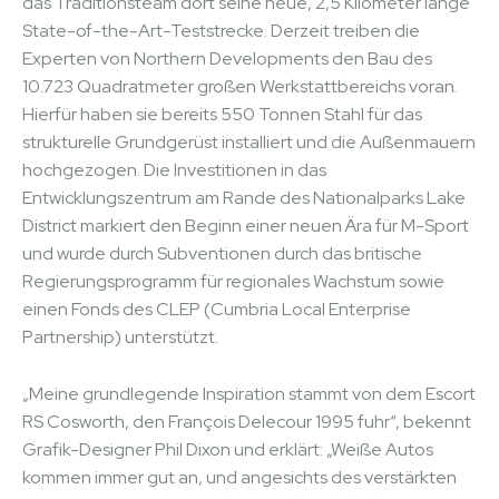
das Traditionsteam dort seine neue, 2,5 Kilometer lange
State-of-the-Art-Teststrecke. Derzeit treiben die
Experten von Northern Developments den Bau des
10.723 Quadratmeter großen Werkstattbereichs voran.
Hierfür haben sie bereits 550 Tonnen Stahl für das
strukturelle Grundgerüst installiert und die Außenmauern
hochgezogen. Die Investitionen in das
Entwicklungszentrum am Rande des Nationalparks Lake
District markiert den Beginn einer neuen Ära für M-Sport
und wurde durch Subventionen durch das britische
Regierungsprogramm für regionales Wachstum sowie
einen Fonds des CLEP (Cumbria Local Enterprise
Partnership) unterstützt.
„Meine grundlegende Inspiration stammt von dem Escort
RS Cosworth, den François Delecour 1995 fuhr“, bekennt
Grafik-Designer Phil Dixon und erklärt: „Weiße Autos
kommen immer gut an, und angesichts des verstärkten