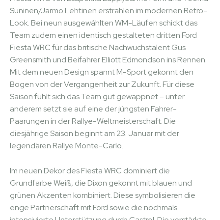
Suninen/Jarmo Lehtinen erstrahlen im modernen Retro-
Look. Bei neun ausgewählten WM-Läufen schickt das
Team zudem einen identisch gestalteten dritten Ford
Fiesta WRC für das britische Nachwuchstalent Gus
Greensmith und Beifahrer Elliott Edmondson ins Rennen.
Mit dem neuen Design spannt M-Sport gekonnt den
Bogen von der Vergangenheit zur Zukunft. Für diese
Saison fühlt sich das Team gut gewappnet – unter
anderem setzt sie auf eine der jüngsten Fahrer-
Paarungen in der Rallye-Weltmeisterschaft. Die
diesjährige Saison beginnt am 23. Januar mit der
legendären Rallye Monte-Carlo.
Im neuen Dekor des Fiesta WRC dominiert die
Grundfarbe Weiß, die Dixon gekonnt mit blauen und
grünen Akzenten kombiniert. Diese symbolisieren die
enge Partnerschaft mit Ford sowie die nochmals
intensivierte Unterstützung durch Castrol. Die verstärkte