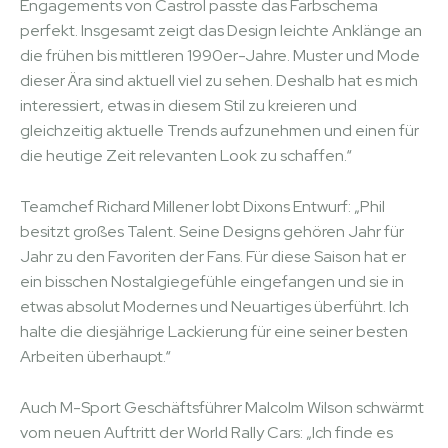
Engagements von Castrol passte das Farbschema
perfekt. Insgesamt zeigt das Design leichte Anklänge an
die frühen bis mittleren 1990er-Jahre. Muster und Mode
dieser Ära sind aktuell viel zu sehen. Deshalb hat es mich
interessiert, etwas in diesem Stil zu kreieren und
gleichzeitig aktuelle Trends aufzunehmen und einen für
die heutige Zeit relevanten Look zu schaffen.“
Teamchef Richard Millener lobt Dixons Entwurf: „Phil
besitzt großes Talent. Seine Designs gehören Jahr für
Jahr zu den Favoriten der Fans. Für diese Saison hat er
ein bisschen Nostalgiegefühle eingefangen und sie in
etwas absolut Modernes und Neuartiges überführt. Ich
halte die diesjährige Lackierung für eine seiner besten
Arbeiten überhaupt.“
Auch M-Sport Geschäftsführer Malcolm Wilson schwärmt
vom neuen Auftritt der World Rally Cars: „Ich finde es