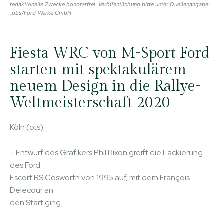
redaktionelle Zwecke honorarfrei. Veröffentlichung bitte unter Quellenangabe:
„obs/Ford-Werke GmbH“
Fiesta WRC von M-Sport Ford
starten mit spektakulärem
neuem Design in die Rallye-
Weltmeisterschaft 2020
Köln (ots)
– Entwurf des Grafikers Phil Dixon greift die Lackierung
des Ford
Escort RS Cosworth von 1995 auf, mit dem François
Delecour an
den Start ging