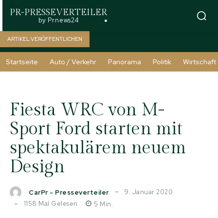
PR-PRESSEVERTEILER
by Prnews24
ARTIKEL VERÖFFENTLICHEN
Startseite
Auto / Verkehr
Panorama
Politik
Wirtschaft
Fiesta WRC von M-
Sport Ford starten mit
spektakulärem neuem
Design
9. Januar 2020
CarPr - Presseverteiler
1158
Mal Gelesen
5
Min.