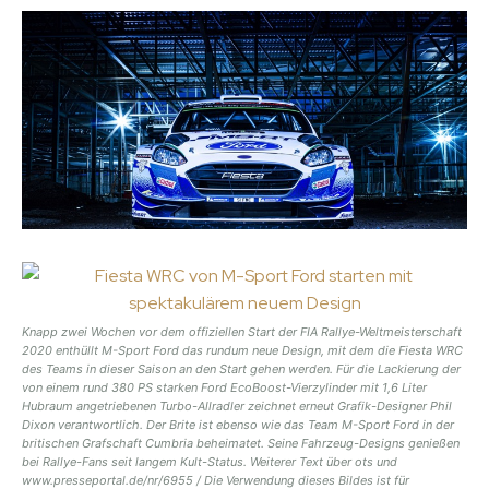
Knapp zwei Wochen vor dem offiziellen Start der FIA Rallye-Weltmeisterschaft
2020 enthüllt M-Sport Ford das rundum neue Design, mit dem die Fiesta WRC
des Teams in dieser Saison an den Start gehen werden. Für die Lackierung der
von einem rund 380 PS starken Ford EcoBoost-Vierzylinder mit 1,6 Liter
Hubraum angetriebenen Turbo-Allradler zeichnet erneut Grafik-Designer Phil
Dixon verantwortlich. Der Brite ist ebenso wie das Team M-Sport Ford in der
britischen Grafschaft Cumbria beheimatet. Seine Fahrzeug-Designs genießen
bei Rallye-Fans seit langem Kult-Status. Weiterer Text über ots und
www.presseportal.de/nr/6955 / Die Verwendung dieses Bildes ist für