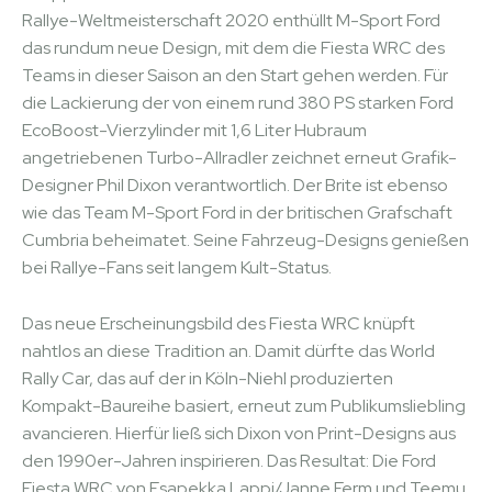
Rallye-Weltmeisterschaft 2020 enthüllt M-Sport Ford
das rundum neue Design, mit dem die Fiesta WRC des
Teams in dieser Saison an den Start gehen werden. Für
die Lackierung der von einem rund 380 PS starken Ford
EcoBoost-Vierzylinder mit 1,6 Liter Hubraum
angetriebenen Turbo-Allradler zeichnet erneut Grafik-
Designer Phil Dixon verantwortlich. Der Brite ist ebenso
wie das Team M-Sport Ford in der britischen Grafschaft
Cumbria beheimatet. Seine Fahrzeug-Designs genießen
bei Rallye-Fans seit langem Kult-Status.
Das neue Erscheinungsbild des Fiesta WRC knüpft
nahtlos an diese Tradition an. Damit dürfte das World
Rally Car, das auf der in Köln-Niehl produzierten
Kompakt-Baureihe basiert, erneut zum Publikumsliebling
avancieren. Hierfür ließ sich Dixon von Print-Designs aus
den 1990er-Jahren inspirieren. Das Resultat: Die Ford
Fiesta WRC von Esapekka Lappi/Janne Ferm und Teemu