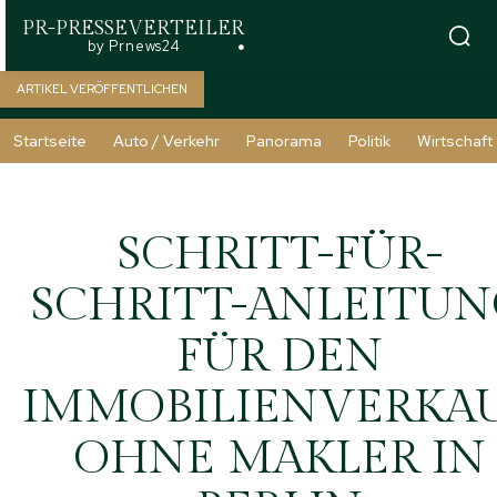
PR-PRESSEVERTEILER
by Prnews24
ARTIKEL VERÖFFENTLICHEN
Startseite
Auto / Verkehr
Panorama
Politik
Wirtschaft
SCHRITT-FÜR-
SCHRITT-ANLEITU
FÜR DEN
IMMOBILIENVERKA
OHNE MAKLER IN