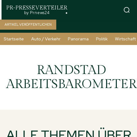
PR-PRESSEVERTEILER
by Prnews24
ARTIKEL VERÖFFENTLICHEN
Startseite
Auto / Verkehr
Panorama
Politik
Wirtschaft
RANDSTAD
ARBEITSBAROMETER
ALLE THEMEN ÜBER