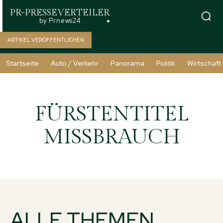
PR-PRESSEVERTEILER
by Prnews24
ARTIKEL VERÖFFENTLICHEN
Startseite
Auto / Verkehr
Panorama
Politik
Wirtschaft
FÜRSTENTITEL
MISSBRAUCH
ALLE THEMEN