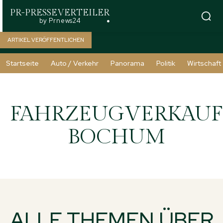
PR-PRESSEVERTEILER
by Prnews24
ARTIKEL VERÖFFENTLICHEN
Startseite
Auto / Verkehr
Panorama
Politik
Wirtschaft
FAHRZEUGVERKAUF
BOCHUM
ALLE THEMEN ÜBER