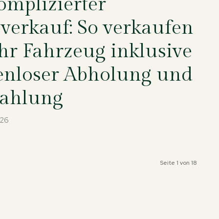
mplizierter
verkauf: So verkaufen
Ihr Fahrzeug inklusive
enloser Abholung und
zahlung
026
Seite 1 von 18