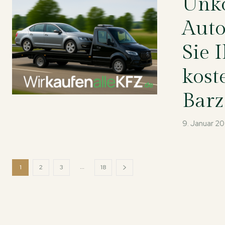
Unko
Auto
Sie 
kost
Bar
9. Januar 2
...
1
2
3
18