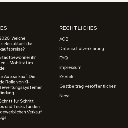
ES
RECHTLICHES
2026: Welche
AGB
ielen aktuell die
Datenschutzerklärung
kaufspreise?
 Stadtbewohner ihr
FAQ
en – Mobilität im
Impressum
del
 im Autoankauf: Die
Kontakt
e Rolle von KI-
Gastbeitrag veröffentlichen
 Bewertungssystemen
sfindung
News
hritt für Schritt:
ps und Tricks für den
 gewerblichen Verkauf
eugs