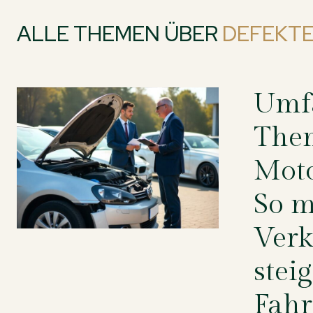
ALLE THEMEN ÜBER
DEFEKTE
Umf
The
Moto
So m
Verk
stei
Fahr