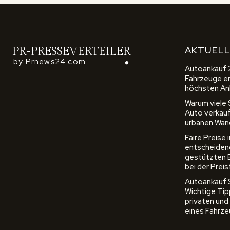
AKTUELL
PR-PRESSEVERTEILER
by Prnews24.com
Autoankauf 
Fahrzeuge erz
höchsten An
Warum viele
Auto verkauf
urbanen Wan
Faire Preise
entscheidend
gestützten
bei der Prei
Autoankauf Sc
Wichtige Tip
privaten und
eines Fahrz