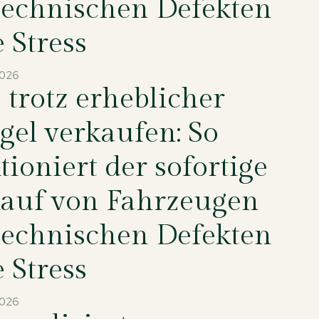
technischen Defekten
 Stress
2026
 trotz erheblicher
el verkaufen: So
tioniert der sofortige
auf von Fahrzeugen
technischen Defekten
 Stress
2026