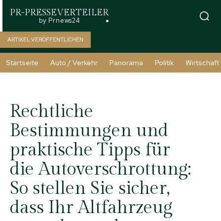
PR-PRESSEVERTEILER
by Prnews24
ARTIKEL VERÖFFENTLICHEN
Startseite
Auto / Verkehr
Panorama
Politik
Wirtschaft
Rechtliche
Bestimmungen und
praktische Tipps für
die Autoverschrottung:
So stellen Sie sicher,
dass Ihr Altfahrzeug