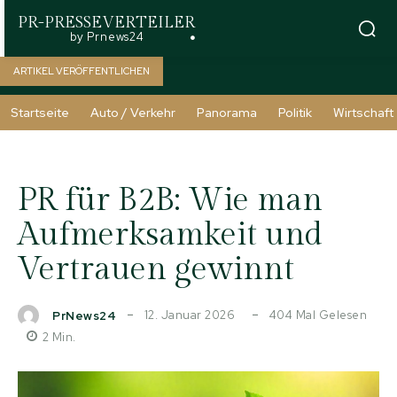
PR-PRESSEVERTEILER
by Prnews24
ARTIKEL VERÖFFENTLICHEN
Startseite
Auto / Verkehr
Panorama
Politik
Wirtschaft
PR für B2B: Wie man
Aufmerksamkeit und
Vertrauen gewinnt
12. Januar 2026
404
Mal Gelesen
PrNews24
2
Min.