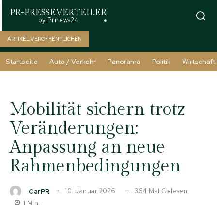
PR-PRESSEVERTEILER
by Prnews24
ARTIKEL VERÖFFENTLICHEN
Startseite
Auto / Verkehr
Panorama
Politik
Wirtschaft
Mobilität sichern trotz
Veränderungen:
Anpassung an neue
Rahmenbedingungen
10. Januar 2026
364
Mal Gelesen
CarPR
1
Min.