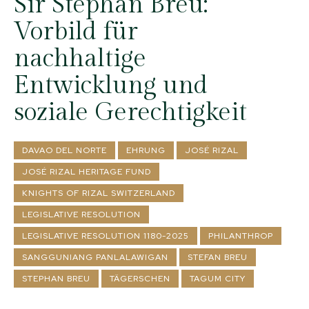
Sir Stephan Breu:
Vorbild für
nachhaltige
Entwicklung und
soziale Gerechtigkeit
DAVAO DEL NORTE
EHRUNG
JOSÉ RIZAL
JOSÉ RIZAL HERITAGE FUND
KNIGHTS OF RIZAL SWITZERLAND
LEGISLATIVE RESOLUTION
LEGISLATIVE RESOLUTION 1180-2025
PHILANTHROP
SANGGUNIANG PANLALAWIGAN
STEFAN BREU
STEPHAN BREU
TÄGERSCHEN
TAGUM CITY