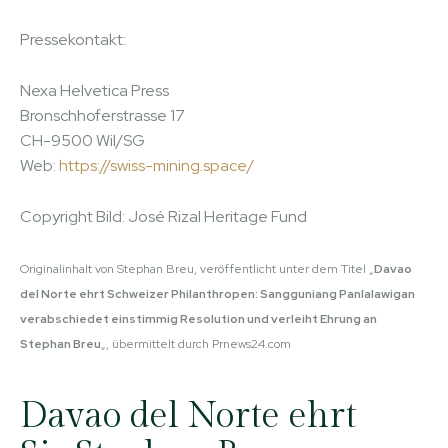
Pressekontakt:
Nexa Helvetica Press
Bronschhoferstrasse 17
CH-9500 Wil/SG
Web:
https://swiss-mining.space/
Copyright Bild: José Rizal Heritage Fund
Originalinhalt von Stephan Breu, veröffentlicht unter dem Titel „
Davao
del Norte ehrt Schweizer Philanthropen: Sangguniang Panlalawigan
verabschiedet einstimmig Resolution und verleiht Ehrung an
Stephan Breu
„, übermittelt durch Prnews24.com
Davao del Norte ehrt