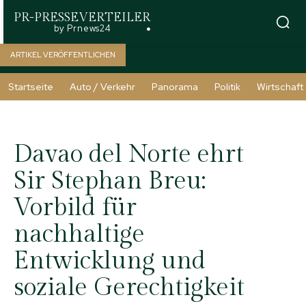
PR-PRESSEVERTEILER
by Prnews24
ARTIKEL VERÖFFENTLICHEN
Startseite
Auto / Verkehr
Panorama
Politik
Wirtschaft
Davao del Norte ehrt
Sir Stephan Breu:
Vorbild für
nachhaltige
Entwicklung und
soziale Gerechtigkeit