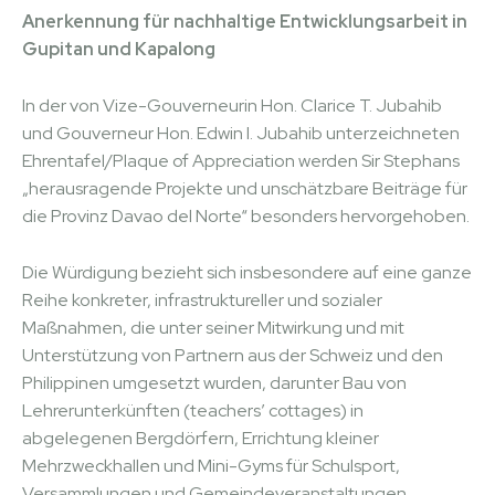
Anerkennung für nachhaltige Entwicklungsarbeit in
Gupitan und Kapalong
In der von Vize-Gouverneurin Hon. Clarice T. Jubahib
und Gouverneur Hon. Edwin I. Jubahib unterzeichneten
Ehrentafel/Plaque of Appreciation werden Sir Stephans
„herausragende Projekte und unschätzbare Beiträge für
die Provinz Davao del Norte“ besonders hervorgehoben.
Die Würdigung bezieht sich insbesondere auf eine ganze
Reihe konkreter, infrastruktureller und sozialer
Maßnahmen, die unter seiner Mitwirkung und mit
Unterstützung von Partnern aus der Schweiz und den
Philippinen umgesetzt wurden, darunter Bau von
Lehrerunterkünften (teachers’ cottages) in
abgelegenen Bergdörfern, Errichtung kleiner
Mehrzweckhallen und Mini-Gyms für Schulsport,
Versammlungen und Gemeindeveranstaltungen,