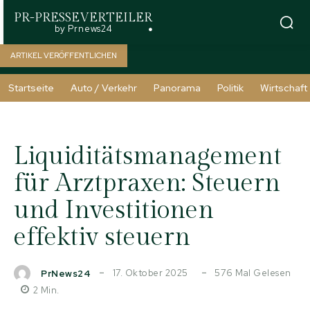
PR-PRESSEVERTEILER
by Prnews24
ARTIKEL VERÖFFENTLICHEN
Startseite
Auto / Verkehr
Panorama
Politik
Wirtschaft
Liquiditätsmanagement
für Arztpraxen: Steuern
und Investitionen
effektiv steuern
17. Oktober 2025
576
Mal Gelesen
PrNews24
2
Min.