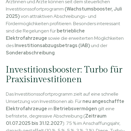
Ärztinnen und Ärzte können seit dem steuerlichen
Investitionssofortprogramm
(Wachstumsbooster, Juli
2025)
von attraktiven Abschreibungs- und
Fördermöglichkeiten profitieren. Besonders interessant
sind die Regelungen für
betriebliche
Elektrofahrzeuge
sowie die erweiterten Möglichkeiten
des
Investitionsabzugsbetrags (IAB)
und der
Sonderabschreibung
.
Investitionsbooster: Turbo für
Praxisinvestitionen
Das Investitionssofortprogramm zielt auf eine schnelle
Umsetzung von Investitionen ab. Für
neu
angeschaffte
Elektrofahrzeuge
im
Betriebsvermögen
gilt eine
befristete, degressive Abschreibung (
Zeitraum
01.07.2025 bis 31.12.2027
): 75 % im Anschaffungsjahr,
danach gestaffelt (10 %, 5 %, 5 %, 3 %, 2 %). Diese „Turbo-