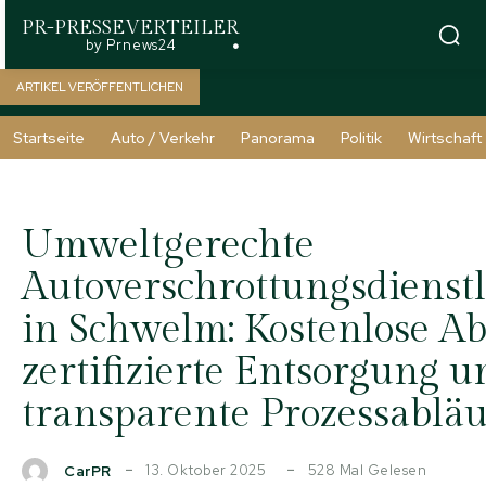
PR-PRESSEVERTEILER
by Prnews24
ARTIKEL VERÖFFENTLICHEN
Startseite
Auto / Verkehr
Panorama
Politik
Wirtschaft
Umweltgerechte
Autoverschrottungsdienst
in Schwelm: Kostenlose A
zertifizierte Entsorgung u
transparente Prozessabläu
13. Oktober 2025
528
Mal Gelesen
CarPR