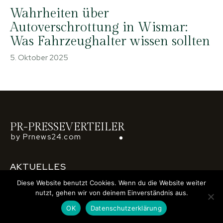
Wahrheiten über
Autoverschrottung in Wismar:
Was Fahrzeughalter wissen sollten
5. Oktober 2025
PR-PRESSEVERTEILER
by Prnews24.com
AKTUELLES
Diese Website benutzt Cookies. Wenn du die Website weiter
Autoankauf 2026: Welche Fahrzeuge erzielen aktuell die
nutzt, gehen wir von deinem Einverständnis aus.
höchsten Ankaufspreise?
Warum viele Stadtbewohner ihr Auto verkaufen – Mobilität
OK
Datenschutzerklärung
im urbanen Wandel