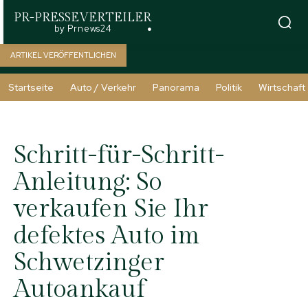
PR-PRESSEVERTEILER
by Prnews24
ARTIKEL VERÖFFENTLICHEN
Startseite
Auto / Verkehr
Panorama
Politik
Wirtschaft
Schritt-für-Schritt-
Anleitung: So
verkaufen Sie Ihr
defektes Auto im
Schwetzinger
Autoankauf