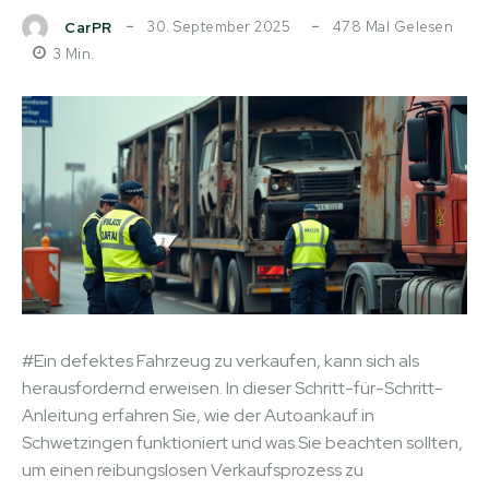
30. September 2025
478
Mal Gelesen
CarPR
3
Min.
#Ein defektes Fahrzeug zu verkaufen, kann sich als
herausfordernd erweisen. In dieser Schritt-für-Schritt-
Anleitung erfahren Sie, wie der Autoankauf in
Schwetzingen funktioniert und was Sie beachten sollten,
um einen reibungslosen Verkaufsprozess zu