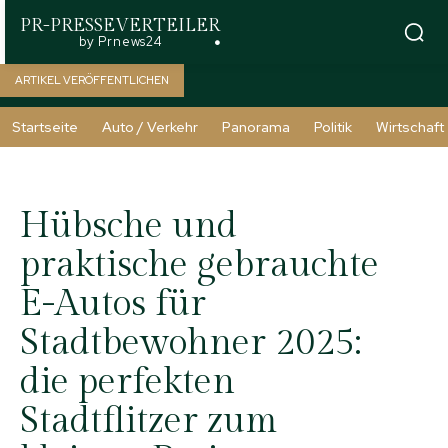
PR-PRESSEVERTEILER
by Prnews24
ARTIKEL VERÖFFENTLICHEN
Startseite
Auto / Verkehr
Panorama
Politik
Wirtschaft
Hübsche und
praktische gebrauchte
E-Autos für
Stadtbewohner 2025:
die perfekten
Stadtflitzer zum