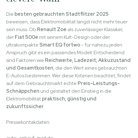
Die
besten gebrauchten Stadtflitzer 2025
beweisen, dass Elektromobilität längst nicht mehr teuer
sein muss. Ob
Renault Zoe
als zuverlässiger Klassiker,
der
Fiat 500e
mit seinem Kult-Design oder der
ultrakompakte
Smart EQ fortwo
– für nahezu jeden
Anspruch gibt es ein passendes Modell. Entscheidend
sind Faktoren wie
Reichweite, Ladezeit, Akkuzustand
und Gesamtkosten
, die den Wert eines gebrauchten
E-Autos bestimmen. Wer diese Kriterien beachtet, findet
auf dem Gebrauchtmarkt echte
Preis-Leistungs-
Schnäppchen
und gestaltet den Einstieg in die
Elektromobilität
praktisch, günstig und
zukunftssicher
.
Pressekontakdaten:
auto-ankauf-marl.de