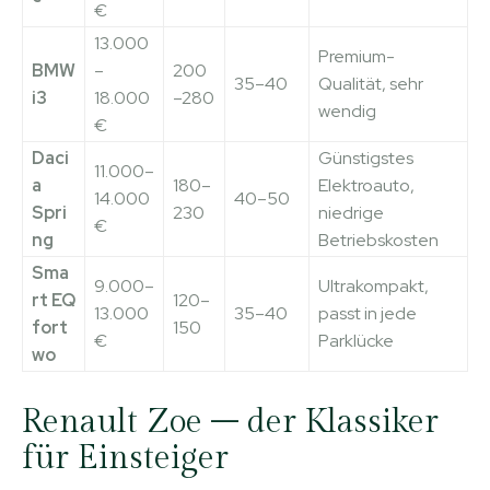
€
13.000
Premium-
BMW
–
200
35–40
Qualität, sehr
i3
18.000
–280
wendig
€
Daci
Günstigstes
11.000–
a
180–
Elektroauto,
14.000
40–50
Spri
230
niedrige
€
ng
Betriebskosten
Sma
9.000–
Ultrakompakt,
rt EQ
120–
13.000
35–40
passt in jede
fort
150
€
Parklücke
wo
Renault Zoe – der Klassiker
für Einsteiger