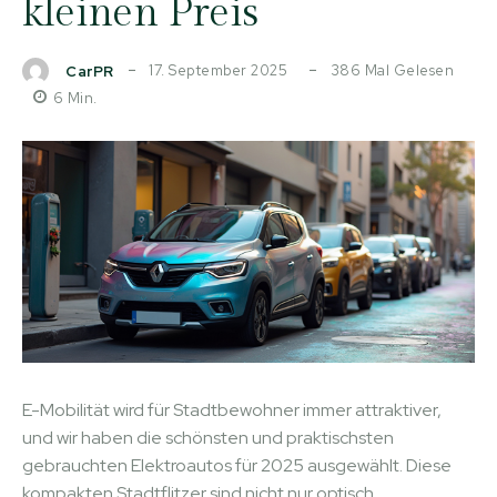
kleinen Preis
17. September 2025
386
Mal Gelesen
CarPR
6
Min.
E-Mobilität wird für Stadtbewohner immer attraktiver,
und wir haben die schönsten und praktischsten
gebrauchten Elektroautos für 2025 ausgewählt. Diese
kompakten Stadtflitzer sind nicht nur optisch