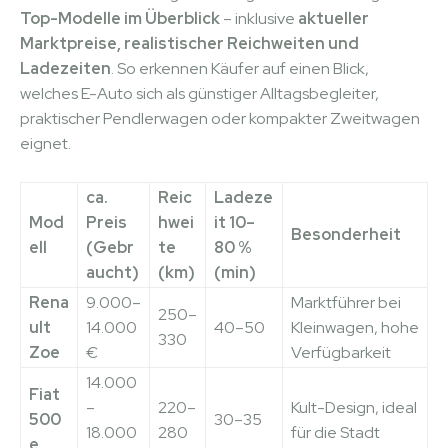
Top-Modelle im Überblick
– inklusive
aktueller
Marktpreise, realistischer Reichweiten und
Ladezeiten
. So erkennen Käufer auf einen Blick,
welches E-Auto sich als günstiger Alltagsbegleiter,
praktischer Pendlerwagen oder kompakter Zweitwagen
eignet.
ca.
Reic
Ladeze
Mod
Preis
hwei
it 10–
Besonderheit
ell
(Gebr
te
80 %
aucht)
(km)
(min)
Rena
9.000–
Marktführer bei
250–
ult
14.000
40–50
Kleinwagen, hohe
330
Zoe
€
Verfügbarkeit
14.000
Fiat
–
220–
Kult-Design, ideal
500
30–35
18.000
280
für die Stadt
e