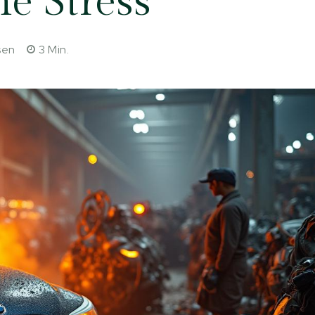
ne Stress
sen
3
Min.