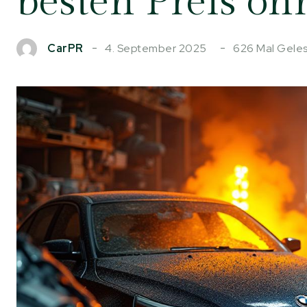
besten Preis oh
4. September 2025
626
Mal Gele
CarPR