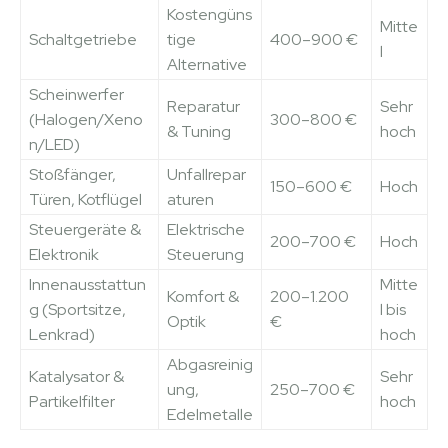
Kostengüns
Mitte
Schaltgetriebe
tige
400–900 €
l
Alternative
Scheinwerfer
Reparatur
Sehr
(Halogen/Xeno
300–800 €
& Tuning
hoch
n/LED)
Stoßfänger,
Unfallrepar
150–600 €
Hoch
Türen, Kotflügel
aturen
Steuergeräte &
Elektrische
200–700 €
Hoch
Elektronik
Steuerung
Innenausstattun
Mitte
Komfort &
200–1.200
g (Sportsitze,
l bis
Optik
€
Lenkrad)
hoch
Abgasreinig
Katalysator &
Sehr
ung,
250–700 €
Partikelfilter
hoch
Edelmetalle