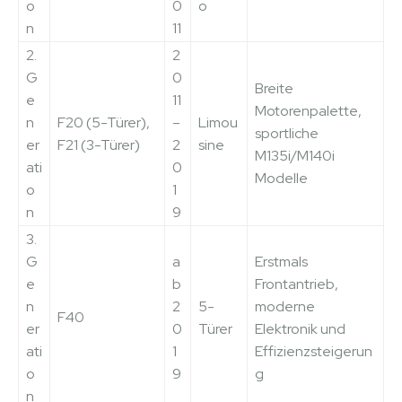
o
0
o
n
11
2.
2
G
0
Breite
e
11
Motorenpalette,
n
F20 (5-Türer),
–
Limou
sportliche
er
F21 (3-Türer)
2
sine
M135i/M140i
ati
0
Modelle
o
1
n
9
3.
G
a
Erstmals
e
b
Frontantrieb,
n
2
5-
moderne
F40
er
0
Türer
Elektronik und
ati
1
Effizienzsteigerun
o
9
g
n