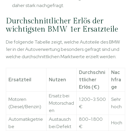
daher stark nachgefragt.
Durchschnittlicher Erlös der
wichtigsten BMW 1er Ersatzteile
Die folgende Tabelle zeigt, welche Autoteile des BMW
1er in der Autoverwertung besonders gefragt sind und
welche durchschnittlichen Marktwerte erzielt werden:
Durchschni
Nac
Ersatzteil
Nutzen
ttlicher
hfra
Erlös (€)
ge
Ersatz bei
Motoren
1.200–3.500
Sehr
Motorschad
(Diesel/Benzin)
€
hoch
en
Automatikgetrie
Austausch
800–1.800
Hoch
be
bei Defekt
€