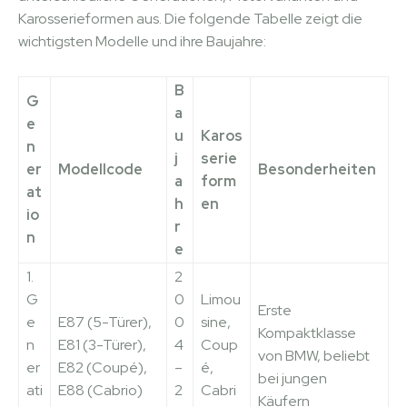
Karosserieformen aus. Die folgende Tabelle zeigt die
wichtigsten Modelle und ihre Baujahre:
B
G
a
e
u
Karos
n
j
serie
er
Modellcode
Besonderheiten
a
form
at
h
en
io
r
n
e
1.
2
G
0
Limou
Erste
e
E87 (5-Türer),
0
sine,
Kompaktklasse
n
E81 (3-Türer),
4
Coup
von BMW, beliebt
er
E82 (Coupé),
–
é,
bei jungen
ati
E88 (Cabrio)
2
Cabri
Käufern