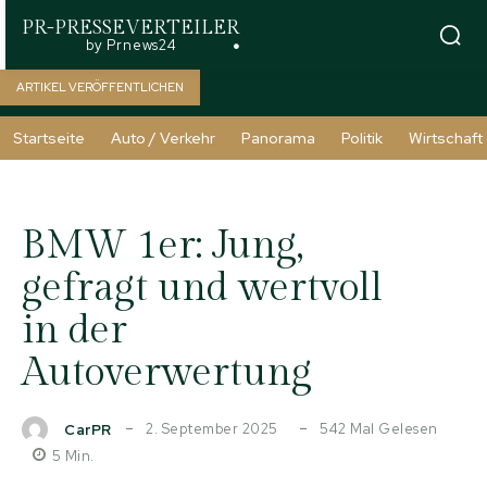
PR-PRESSEVERTEILER
by Prnews24
ARTIKEL VERÖFFENTLICHEN
Startseite
Auto / Verkehr
Panorama
Politik
Wirtschaft
BMW 1er: Jung,
gefragt und wertvoll
in der
Autoverwertung
2. September 2025
542
Mal Gelesen
CarPR
5
Min.