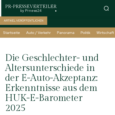
PR-PRESSEVERTEILER
by Prnews24
ARTIKEL VERÖFFENTLICHEN
Startseite
Auto / Verkehr
Panorama
Politik
Wirtschaft
Die Geschlechter- und
Altersunterschiede in
der E-Auto-Akzeptanz:
Erkenntnisse aus dem
HUK-E-Barometer
2025