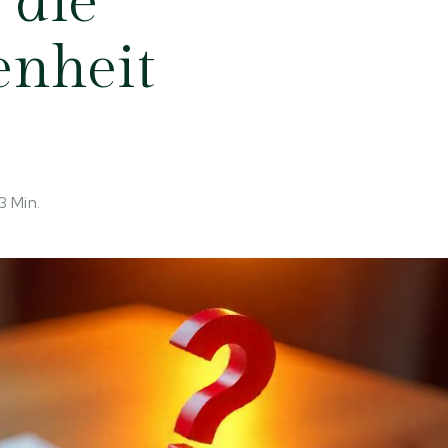
 die
enheit
3
Min.