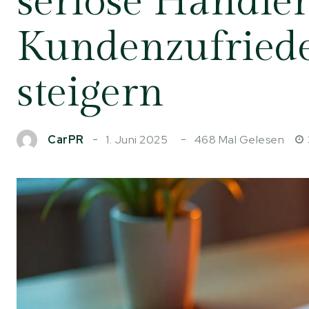
seriöse Händler
Kundenzufried
steigern
1. Juni 2025
468
Mal Gelesen
CarPR