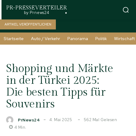
PR-PRESSEVERTEILER
by Prnews24
ARTIKEL VERÖFFENTLICHEN
Startseite
Auto / Verkehr
Panorama
Politik
Wirtschaft
Shopping und Märkte
in der Türkei 2025:
Die besten Tipps für
Souvenirs
4. Mai 2025
562
Mal Gelesen
PrNews24
4
Min.