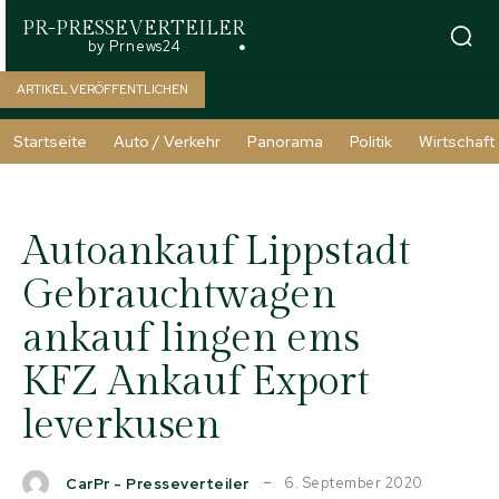
PR-PRESSEVERTEILER
by Prnews24
ARTIKEL VERÖFFENTLICHEN
Startseite
Auto / Verkehr
Panorama
Politik
Wirtschaft
Autoankauf Lippstadt
Gebrauchtwagen
ankauf lingen ems
KFZ Ankauf Export
leverkusen
6. September 2020
CarPr - Presseverteiler