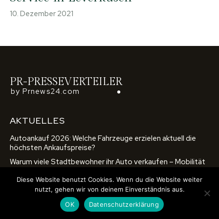
10. Dezember 2021
PR-PRESSEVERTEILER
by Prnews24.com
AKTUELLES
Autoankauf 2026: Welche Fahrzeuge erzielen aktuell die
höchsten Ankaufspreise?
Warum viele Stadtbewohner ihr Auto verkaufen – Mobilität
im urbanen Wandel
Diese Website benutzt Cookies. Wenn du die Website weiter
Faire Preise im Autoankauf: Die entscheidende Rolle von KI-
nutzt, gehen wir von deinem Einverständnis aus.
gestützten Bewertungssystemen bei der Preisfindung
OK
Datenschutzerklärung
Autoankauf Schritt für Schritt: Wichtige Tipps und Tricks
für den privaten und gewerblichen Verkauf eines Fahrzeugs